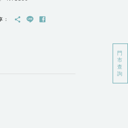
享：
門
市
查
詢