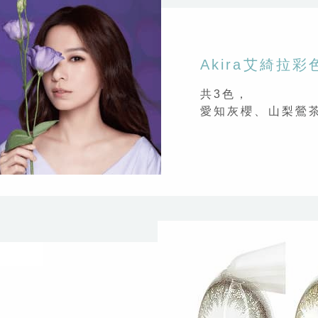
Akira艾綺拉
共3色，
愛知灰櫻、山梨鶯