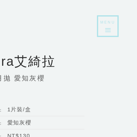
MENU
ira艾綺拉
月拋 愛知灰櫻
1片裝/盒
：
愛知灰櫻
：
NT$130
：