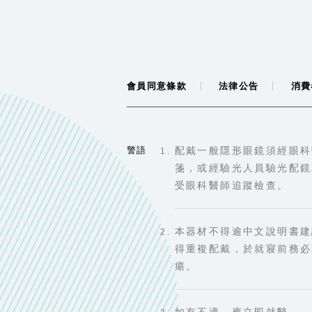
會員同意條款
法律公告
消費
警語
配戴一般隱形眼鏡須經眼科
箋，或經驗光人員驗光配鏡
受眼科醫師追蹤檢查。
本器材不得逾中文說明書建
得重複配戴，於就寢前務必
瘍。