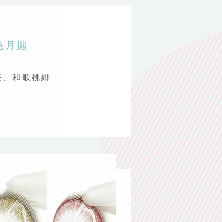
彩色月拋
茶、和歌桃緋