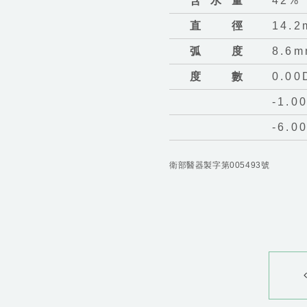
含水量
42%
直徑
14.2
弧度
8.6
度數
0.00
-1.0
-6.0
衛部醫器製字第005493號