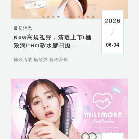
2026
最新消息
New高規視野．清透上市!極
06-04
致潤PRO矽水膠日拋
極致清透 極致潤 極致滑順