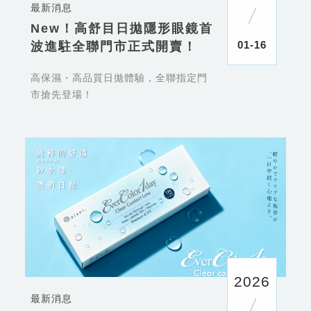
最新消息
New！高舒目日拋隱形眼鏡首
01-16
波進駐全聯門市正式開賣！
高保濕・高品質日拋體驗，全聯指定門
市搶先登場！
2026
最新消息