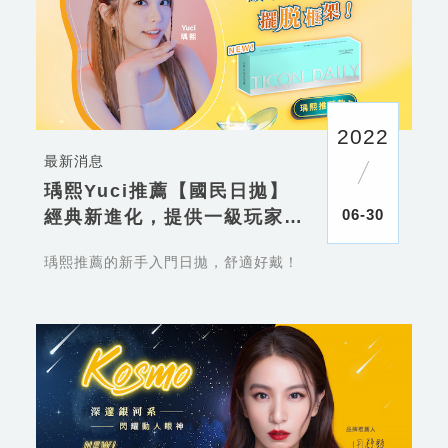
2022
最新消息
瑀熙Yuci推薦【國民日拋】
06-30
經典新進化，提供一級玩家輕
鬆上手無負擔！
瑀熙推薦的新手入門日拋，舒適好戴！