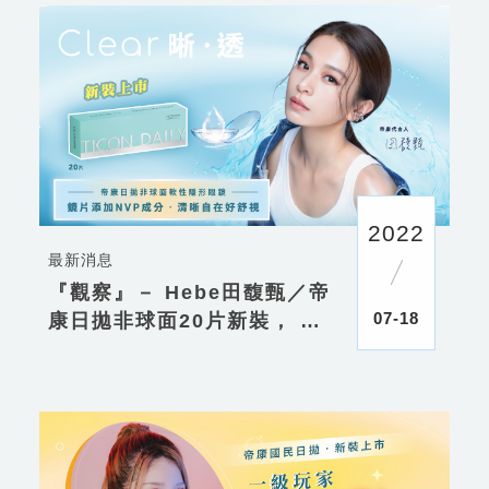
2022
最新消息
『觀察』－ Hebe田馥甄／帝
07-18
康日拋非球面20片新裝， 清
晰自在好舒視