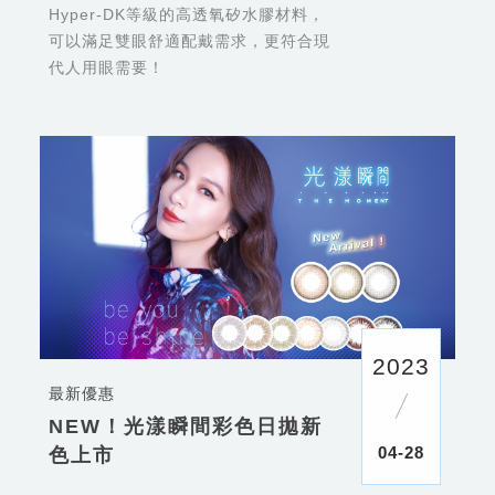
Hyper-DK等級的高透氧矽水膠材料，
可以滿足雙眼舒適配戴需求，更符合現
代人用眼需要！
2023
最新優惠
NEW！光漾瞬間彩色日拋新
04-28
色上市