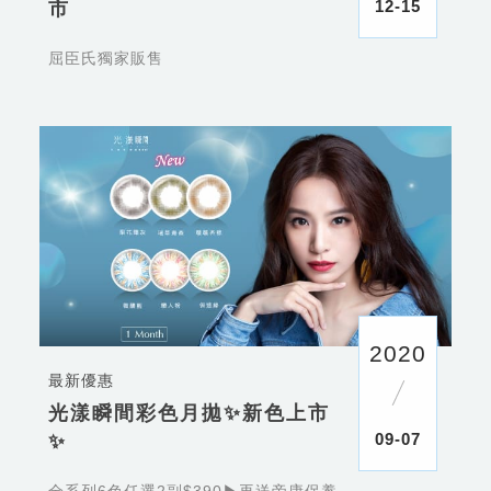
12-15
市
屈臣氏獨家販售
2020
最新優惠
光漾瞬間彩色月拋✨新色上市
09-07
✨