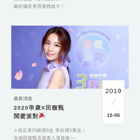
戴到滿意再買實體鏡片！
2019
最新消息
2020帝康X田馥甄
10-05
閨蜜派對
♕指定系列購買8盒 享好禮3重送！
在抽田馥甄見面會入場資格~~