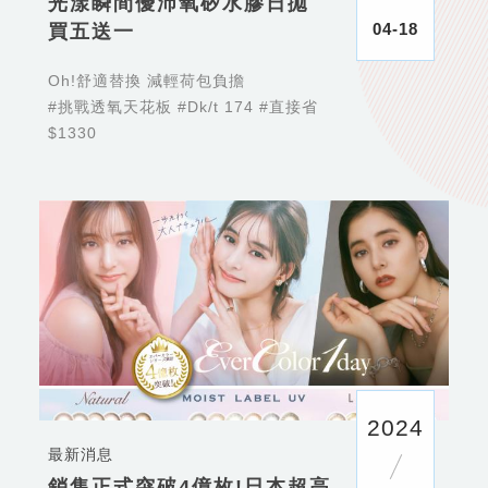
光漾瞬間優沛氧矽水膠日拋
04-18
買五送一
Oh!舒適替換 減輕荷包負擔
#挑戰透氧天花板 #Dk/t 174 #直接省
$1330
2024
最新消息
銷售正式突破4億枚!日本超高