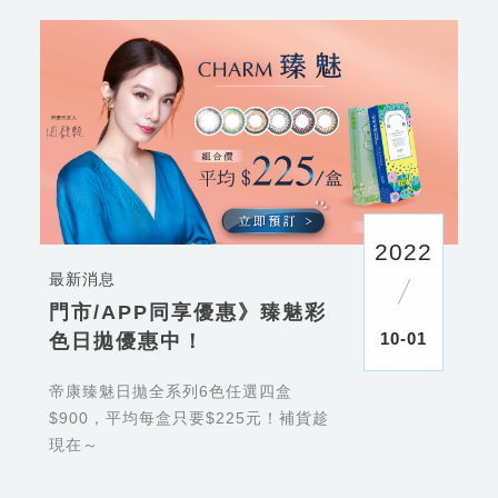
2022
最新消息
門市/APP同享優惠》臻魅彩
10-01
色日拋優惠中！
帝康臻魅日拋全系列6色任選四盒
$900，平均每盒只要$225元！補貨趁
現在～