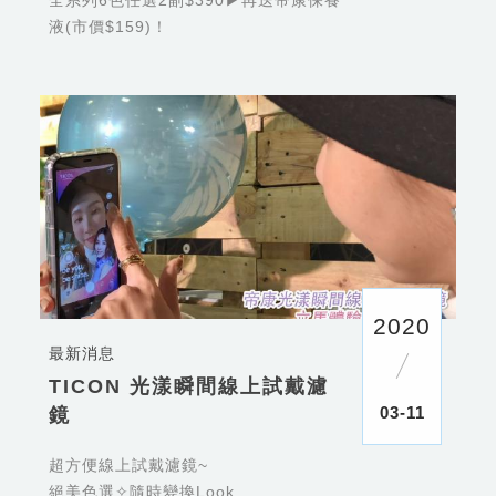
全系列6色任選2副$390▶再送帝康保養
液(市價$159)！
2020
最新消息
TICON 光漾瞬間線上試戴濾
03-11
鏡
超方便線上試戴濾鏡~
絕美色選✧隨時變換Look