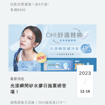
抗藍光雙週拋一盒6片裝!
售價$380
2023
最新消息
光漾瞬間矽水膠日拋重磅登
12-18
場！
挑戰透氧天花板！Dk/t值高達174*！