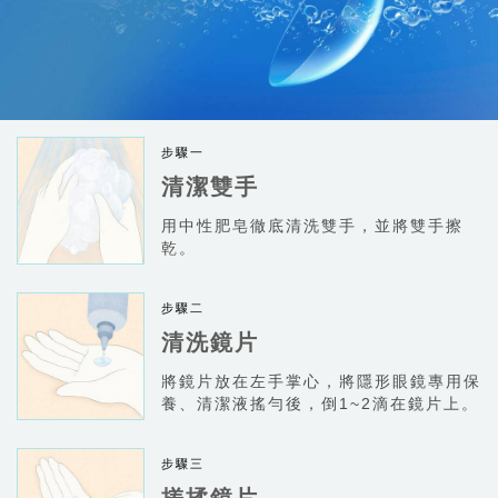
清潔雙手
用中性肥皂徹底清洗雙手，並將雙手擦
乾。
清洗鏡片
將鏡片放在左手掌心，將隱形眼鏡專用保
養、清潔液搖勻後，倒1~2滴在鏡片上。
搓揉鏡片