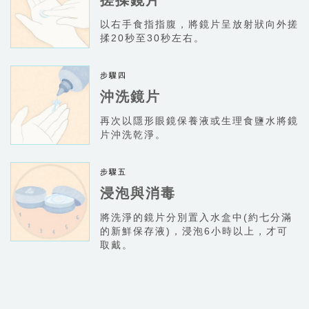
以右手食指指腹，將鏡片呈放射狀向外搓
揉20秒至30秒左右。
沖洗鏡片
再次以隱形眼鏡保養液或生理食鹽水將鏡
片沖洗乾淨。
浸泡與消毒
將洗淨的鏡片分別置入水盒中(約七分滿
的新鮮保存液)，浸泡6小時以上，才可
取戴。