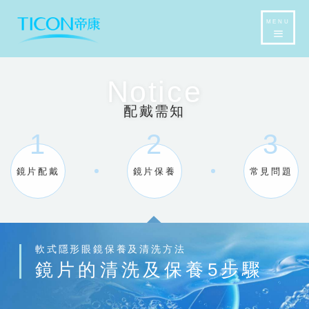
MENU
Notice
配戴需知
1
2
3
鏡片配戴
鏡片保養
常見問題
軟式隱形眼鏡保養及清洗方法
鏡片的清洗及保養5步驟