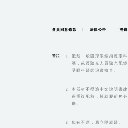
會員同意條款
法律公告
消費
警語
配戴一般隱形眼鏡須經眼科
箋，或經驗光人員驗光配鏡
受眼科醫師追蹤檢查。
本器材不得逾中文說明書建
得重複配戴，於就寢前務必
瘍。
如有不適，應立即就醫。