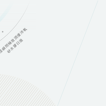
漾瞬間極致潤優沛氧
矽水膠日拋