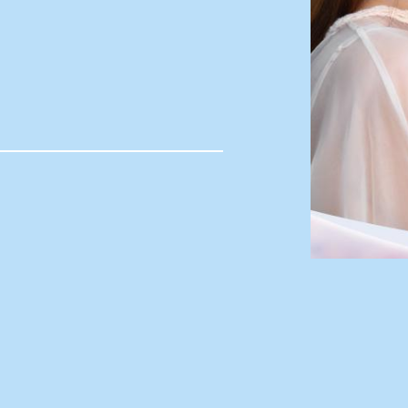
光漾瞬間彩色月拋
星落光棕