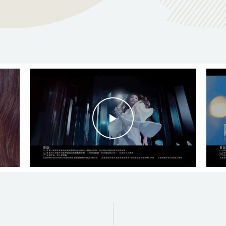
抗紫外線
雙重保濕
三明治鏡
42%含水
1DAY
因子
片技術
量