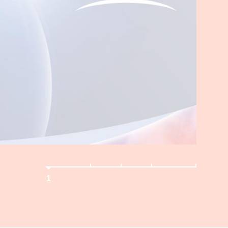
光漾瞬間優沛氧
矽水膠日拋
1
2
3
4
5