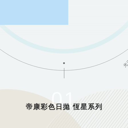
光
01
帝康彩色日拋 恆星系列