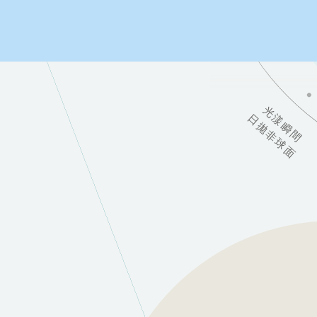
光漾瞬間
日拋非球面