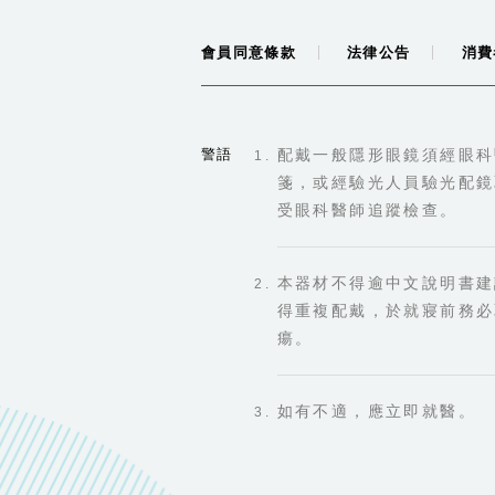
會員同意條款
法律公告
消費
警語
配戴一般隱形眼鏡須經眼科
箋，或經驗光人員驗光配鏡
受眼科醫師追蹤檢查。
本器材不得逾中文說明書建
得重複配戴，於就寢前務必
瘍。
如有不適，應立即就醫。