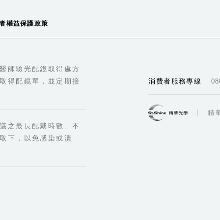
地
址
:
者權益保護政策
電
話
:
醫師驗光配鏡取得處方
門
市
名
稱
:
取得配鏡單，並定期接
消費者服務專線
08
地
址
:
精
議之最長配戴時數、不
電
話
:
取下，以免感染或潰
門
市
名
稱
:
地
址
: