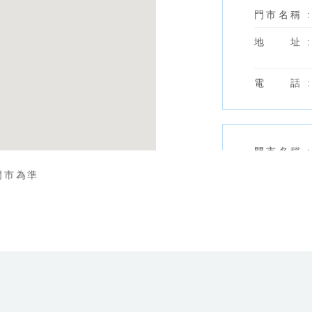
門
市
名
稱
:
地
址
:
電
話
:
門
市
名
稱
:
門市為準
地
址
:
電
話
:
門
市
名
稱
: