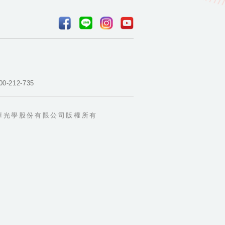
台南市安南區安中路三段
284號
06-2460222
宏恩-安和
00-212-735
台南市安南區安和路三段91
號1樓
華光學股份有限公司版權所有
06-3568680
小林-海佃
台南市安南區海佃路一段
183號