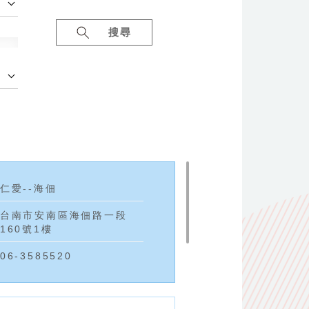
搜尋
仁愛--海佃
台南市安南區海佃路一段
160號1樓
06-3585520