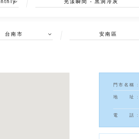
nthly
光漾瞬間 - 黑洞冷灰
台南市
安南區
門
市
名
稱
:
地
址
:
電
話
: