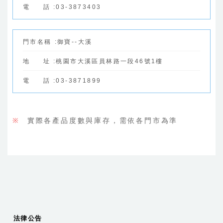
電
話
:
03-3873403
門
市
名
稱
:
御寶--大溪
地
址
:
桃園市大溪區員林路一段46號1樓
電
話
:
03-3871899
※
實際各產品度數與庫存，需依各門市為準
法律公告