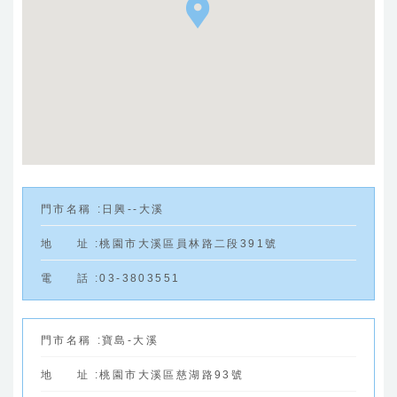
門
市
名
稱
:
日興--大溪
地
址
:
桃園市大溪區員林路二段391號
電
話
:
03-3803551
門
市
名
稱
:
寶島-大溪
地
址
:
桃園市大溪區慈湖路93號