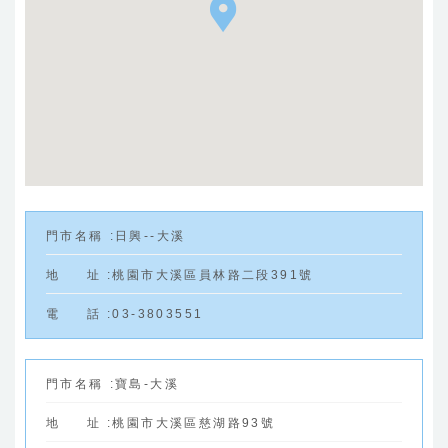
門
市
名
稱
:
日興--大溪
地
址
:
桃園市大溪區員林路二段391號
電
話
:
03-3803551
門
市
名
稱
:
寶島-大溪
地
址
:
桃園市大溪區慈湖路93號